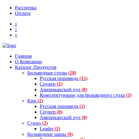
Рассрочка
Оплата
Главная
О Компании
Каталог Продуктов
Бильярдные столы
(28)
Русская пирамида
(15)
Снукер
(2)
Американский пул
(8)
Комплектующие для бильярдного стола
(3)
Кии
(2)
Русская пирамида
(2)
Снукер
(0)
Американский пул
(0)
Сукно
(2)
Leader
(2)
Бильярдные шары
(9)