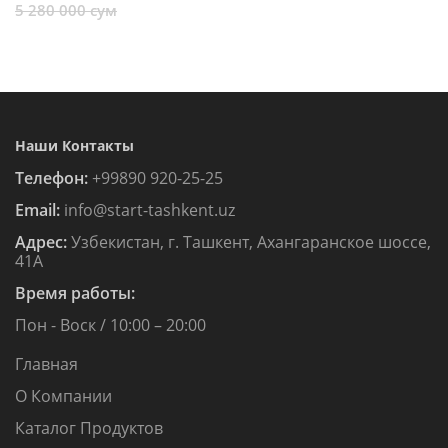
5 280 000 сум
Наши Контакты
Телефон:
+99890 920-25-25
Email:
info@start-tashkent.uz
Адрес:
Узбекистан, г. Ташкент, Ахангаранское шоссе,
41А
Время работы:
Пон - Воск / 10:00 – 20:00
Главная
О Компании
Каталог Продуктов